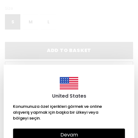
Size
S
M
L
ADD TO BASKET
WHATSAPP
Product Description
United States
Metal Zipper
Konumunuza özel içerikleri görmek ve online
Chiffon Lined
alışveriş yapmak için başka bir ülkeyi veya
Show More
bölgeyi seçin.
Devam