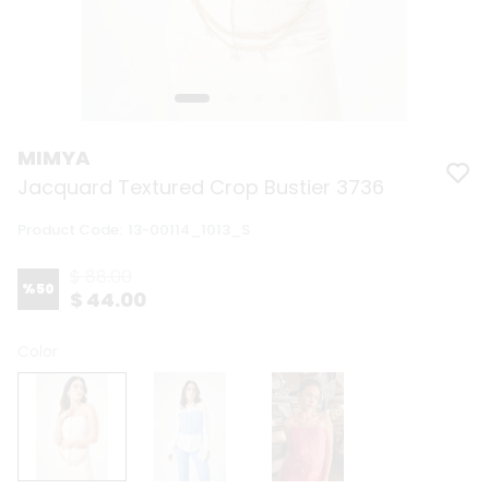
MIMYA
Jacquard Textured Crop Bustier 3736
Product Code
:
13-00114_1013_S
$ 88.00
%
50
$ 44.00
Color