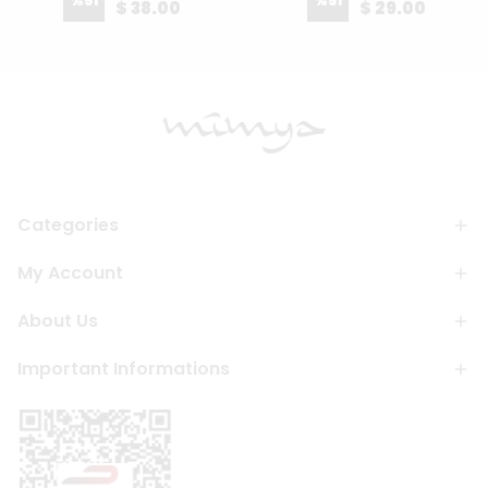
%
51
%
51
$ 38.00
$ 29.00
Categories
My Account
About Us
Important Informations