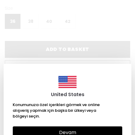
Size
36
38
40
42
ADD TO BASKET
WHATSAPP
Product Description
United States
Wide Cuffs
Konumunuza özel içerikleri görmek ve online
Satin Fabric
alışveriş yapmak için başka bir ülkeyi veya
Show More
bölgeyi seçin.
Devam