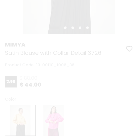
MIMYA
Satin Blouse with Collar Detail 3726
Product Code
:
13-00110_1006_36
$ 88.00
%
50
$ 44.00
Color