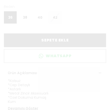
Beden
36
38
40
42
SEPETE EKLE
WHATSAPP
Ürün Açıklaması
*Kolsuz
*Cep Detaylı
*Astarlı
*Metal Zincir Aksesuarlı
*Özel Dokuma Kumaş
Kum
Devamını Göster