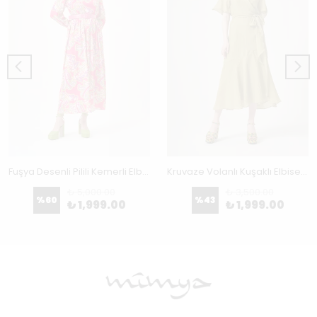
Fuşya Desenli Pilili Kemerli Elbise 2739
Kruvaze Volanlı Kuşaklı Elbise 2708
₺ 5,000.00
₺ 3,500.00
%
60
%
43
₺ 1,999.00
₺ 1,999.00