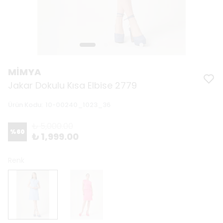
MİMYA
Jakar Dokulu Kısa Elbise 2779
Ürün Kodu
:
10-00240_1023_36
₺ 5,000.00
%
60
₺ 1,999.00
Renk