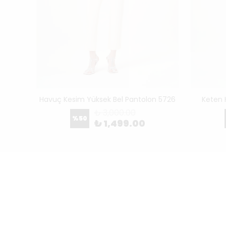
704
Havuç Kesim Yüksek Bel Pantolon 5726
Keten 
₺ 3,000.00
%
50
₺ 1,499.00