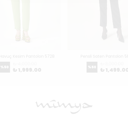
Havuç Kesim Pantolon 5728
Pensli Saten Pantolon 
₺ 4,000.00
₺ 3,000.00
%
50
%
50
₺ 1,999.00
₺ 1,499.0