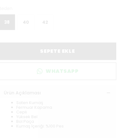
Beden
38
40
42
SEPETE EKLE
WHATSAPP
Ürün Açıklaması
Saten Kumaş
Fermuar Kapama
Cepli
Yüksek Bel
Bol Paça
Kumaş İçeriği: %100 Pes