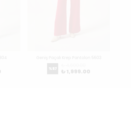
5804
Geniş Paçalı Krep Pantolon 5603
Pe
₺ 4,600.00
%
57
0
₺ 1,999.00