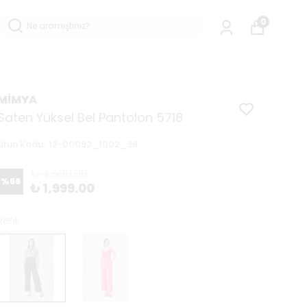
0
MİMYA
Saten Yüksel Bel Pantolon 5718
Ürün Kodu
:
12-00092_1002_38
₺ 4,500.00
%
56
₺ 1,999.00
Renk