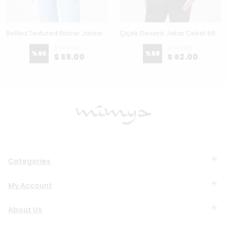
Belted Textured Blazer Jacket 6710
Çiçek Desenli Jakar Ceket 6810
$ 147.00
$ 147.00
%
60
%
58
$ 59.00
$ 62.00
Categories
My Account
About Us