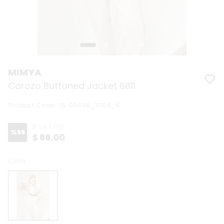
MIMYA
Corozo Buttoned Jacket 6811
Product Code
:
16-00098_1008_S
$ 147.00
%
55
$ 66.00
Color