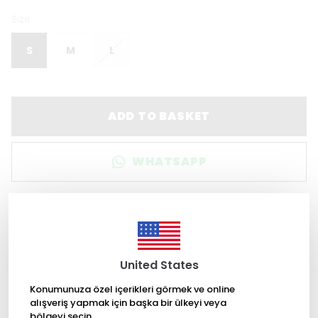
Size
S
M
L
ADD TO BASKET
WHATSAPP
Product Description
Short Jacket Made of Chanel Fabric
Trench-Style Details
Corozo Buttoned
United States
Jacquared and Cotton Mixed Fabric
Belted
Konumunuza özel içerikleri görmek ve online
Cotton Lining
alışveriş yapmak için başka bir ülkeyi veya
Material: 60% Cotton, 30% Polyester, 10%
bölgeyi seçin.