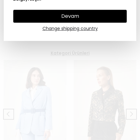
Rayon
Length: 62,5 cm
Devam
Show More
Change shipping country
Kategori Ürünleri