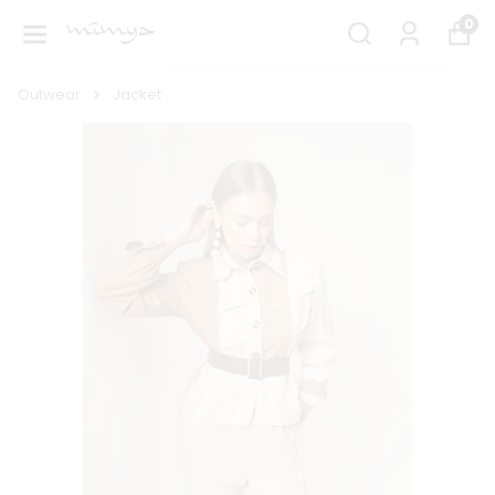
0
Outwear
Jacket