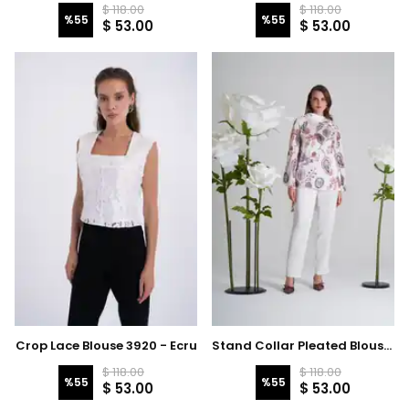
$ 118.00
$ 118.00
%
55
%
55
$ 53.00
$ 53.00
Crop Lace Blouse 3920 - Ecru
Stand Collar Pleated Blouse 3916
$ 118.00
$ 118.00
%
55
%
55
$ 53.00
$ 53.00