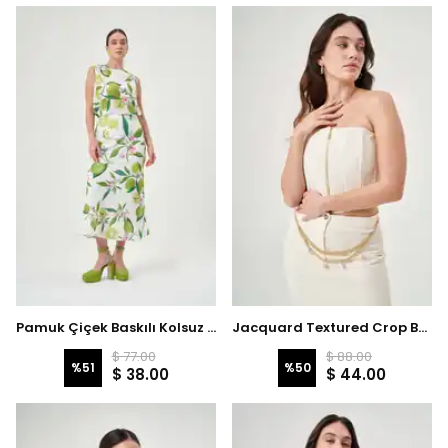
Pamuk Çiçek Baskılı Kolsuz Bluz 3742
Jacquard Textured Crop Bustier 3736
$ 77.00
$ 88.00
%
51
%
50
$ 38.00
$ 44.00