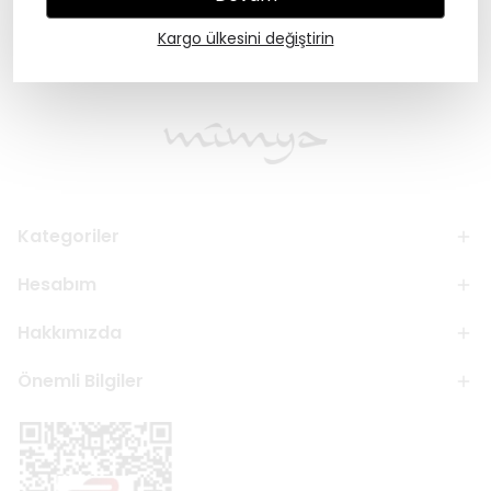
%
55
%
55
₺ 1,799.00
₺ 1,799.00
Kargo ülkesini değiştirin
Kategoriler
Hesabım
Hakkımızda
Önemli Bilgiler