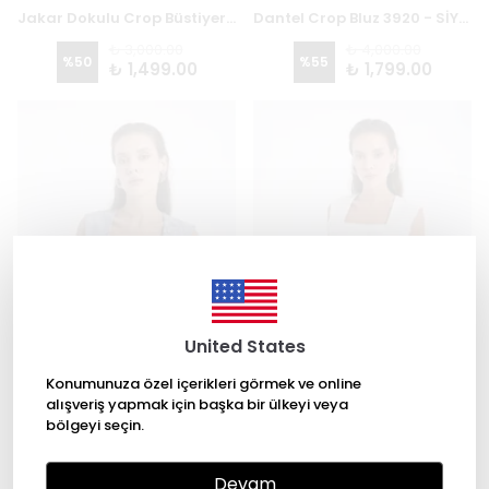
Jakar Dokulu Crop Büstiyer 3736
Dantel Crop Bluz 3920 - SİYAH
₺ 3,000.00
₺ 4,000.00
%
50
%
55
₺ 1,499.00
₺ 1,799.00
United States
Konumunuza özel içerikleri görmek ve online
alışveriş yapmak için başka bir ülkeyi veya
bölgeyi seçin.
Dantel Crop Bluz 3920 - GRİ
Dantel Crop Bluz 3920 - EKRU
Devam
₺ 4,000.00
₺ 4,000.00