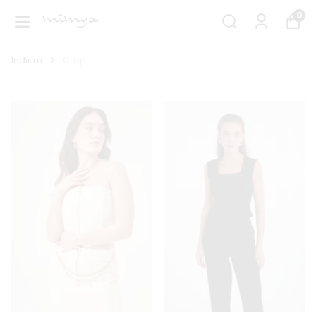
0
İndirim
Crop