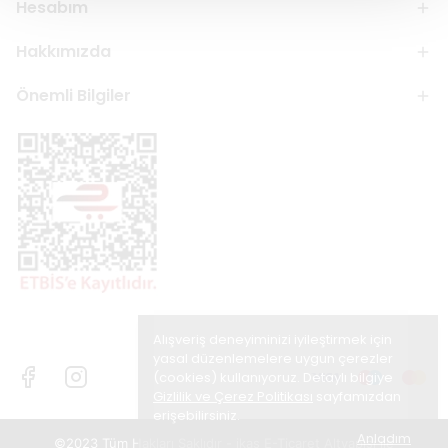
Hesabım
Hakkımızda
Önemli Bilgiler
Alışveriş deneyiminizi iyileştirmek için
yasal düzenlemelere uygun çerezler
(cookies) kullanıyoruz. Detaylı bilgiye
Gizlilik ve Çerez Politikası
sayfamızdan
erişebilirsiniz.
Anladım
©2023 Tüm Hakları Saklıdır - ikas E-Ticaret
Altyapısı ile