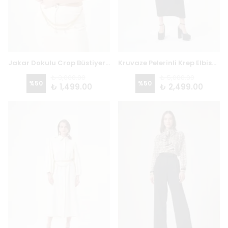
Jakar Dokulu Crop Büstiyer 3736
Kruvaze Pelerinli Krep Elbise 2758 - SİYAH
₺ 3,000.00
₺ 5,000.00
%
50
%
50
₺ 1,499.00
₺ 2,499.00