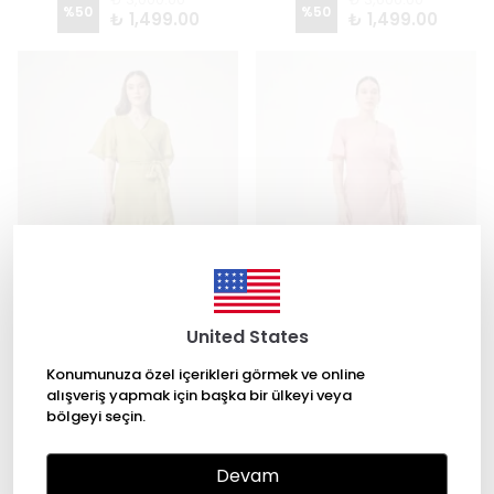
%
50
%
50
₺ 1,499.00
₺ 1,499.00
United States
Konumunuza özel içerikleri görmek ve online
alışveriş yapmak için başka bir ülkeyi veya
Kruvaze Volanlı Kuşaklı Elbise 2708 - YEŞİL
Kruvaze Volanlı Kuşaklı Elbise 2708 - PUDRA
bölgeyi seçin.
₺ 3,500.00
₺ 3,500.00
%
43
%
43
₺ 1,999.00
₺ 1,999.00
Devam