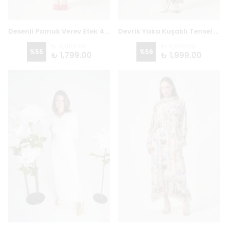
Desenli Pamuk Verev Etek 4713 - FUŞYA
Devrik Yaka Kuşaklı Tensel Tulum 5322 - VİZON
₺ 4,000.00
₺ 4,500.00
%
55
%
56
₺ 1,799.00
₺ 1,999.00