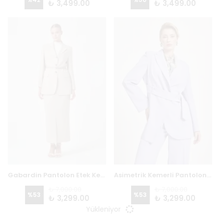
₺ 3,499.00
₺ 3,499.00
Gabardin Pantolon Etek Kemerli Takım 8123 - BEJ
Asimetrik Kemerli Pantolon Ceket Takım 8114 - LİLA
₺ 7,000.00
₺ 7,000.00
%
53
%
53
₺ 3,299.00
₺ 3,299.00
Yükleniyor