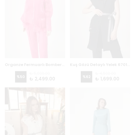
Organze Fermuarlı Bomber Ceket 6714 - FUŞYA
Kuş Gözü Detaylı Yelek 6701 - SİYAH
₺ 5,000.00
₺ 4,500.00
%
50
%
62
₺ 2,499.00
₺ 1,699.00