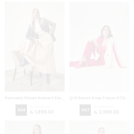
Pamuklu Piliseli Kemerli Etek 4801
Çift Renkli Krep Takım 8712 - EKRU / FUŞYA
₺ 4,500.00
₺ 7,000.00
%
58
%
57
₺ 1,899.00
₺ 2,999.00