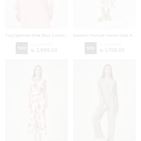
Taş İşlemeli Etek Bluz Saten Takım 8919 - PUDRA
Desenli Pamuk Verev Etek 4713 - YEŞİL
₺ 6,000.00
₺ 4,000.00
%
50
%
55
₺ 2,999.00
₺ 1,799.00