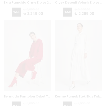
Ekru Pamuklu Örme Elbise 2903
Çiçek Desenli Volanlı Elbise 2150
₺ 5,000.00
₺ 5,600.00
%
55
%
59
₺ 2,249.00
₺ 2,299.00
Bermuda Pantolon Ceket Takım 8122 - KIRMIZI
Kesme Pamuk Etek Bluz Takım 8130
₺ 6,000.00
₺ 7,000.00
%
42
%
50