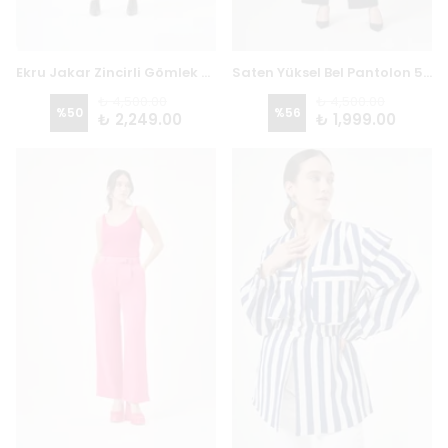
Ekru Jakar Zincirli Gömlek Elbise 2934 - EKRU
Saten Yüksel Bel Pantolon 5718 - SİYAH
₺ 4,500.00
₺ 4,500.00
%
50
%
56
₺ 2,249.00
₺ 1,999.00