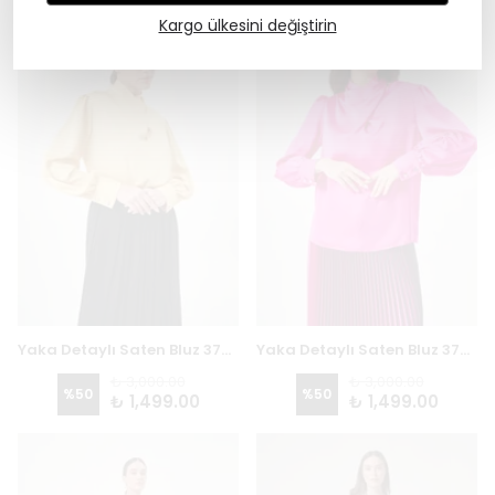
Kargo ülkesini değiştirin
Yaka Detaylı Saten Bluz 3726 - SARI
Yaka Detaylı Saten Bluz 3726 - FUŞYA
₺ 3,000.00
₺ 3,000.00
%
50
%
50
₺ 1,499.00
₺ 1,499.00