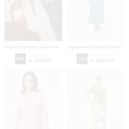
Kuş Gözü Detaylı Yelek 6701 - EKRU
Taş İşlemeli Etek Bluz Saten Takım 8919 - YEŞİL
₺ 4,500.00
₺ 6,000.00
%
62
%
50
₺ 1,699.00
₺ 2,999.00