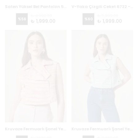
Saten Yüksel Bel Pantolon 5718 - FUŞYA
V-Yaka Çizgili Ceket 6722 - LACİ / BEYAZ
₺ 4,500.00
₺ 5,000.00
%
56
%
60
₺ 1,999.00
₺ 1,999.00
Kruvaze Fermuarlı Şanel Yelek 6327 - KIRMIZI
Kruvaze Fermuarlı Şanel Yelek 6327 - AQUA
₺ 3,000.00
₺ 3,000.00