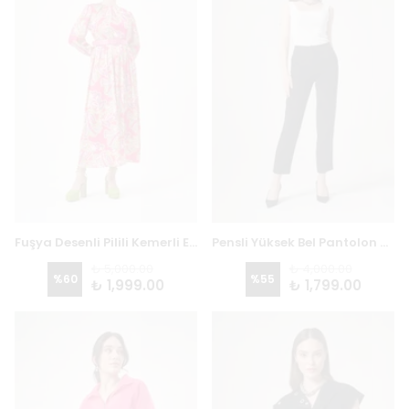
Fuşya Desenli Pilili Kemerli Elbise 2739 - FUŞYA
Pensli Yüksek Bel Pantolon 5704 - SİYAH
₺ 5,000.00
₺ 4,000.00
%
60
%
55
₺ 1,999.00
₺ 1,799.00