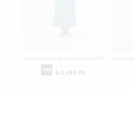
Gabardin Pantolon Etek Kemerli Takım 8123
Taş İşlemeli Etek Bluz Saten Takım 8919
₺ 6,000.00
%
50
₺ 2,999.00