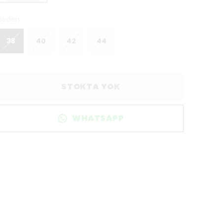
Beden
38
40
42
44
STOKTA YOK
WHATSAPP