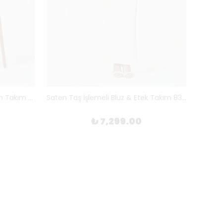
Keten Kuşaklı Ceket & Pantolon Takım 8324
Saten Taş İşlemeli Bluz & Etek Takım 8332
Gold
₺ 7,299.00