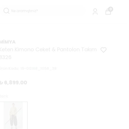
0
MİMYA
Keten Kimono Ceket & Pantolon Takım
8326
Ürün Kodu
:
15-00168_1058_38
₺ 6,899.00
Renk